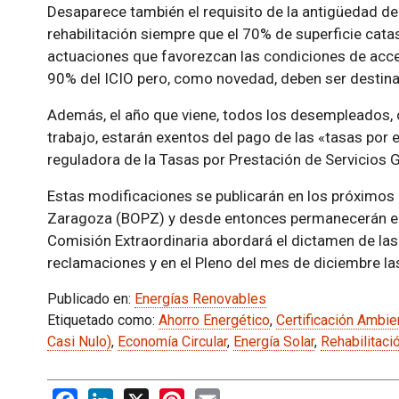
Desaparece también el requisito de la antigüedad de 
rehabilitación siempre que el 70% de superficie catas
actuaciones que favorezcan las condiciones de acces
90% del ICIO pero, como novedad, deben ser destina
Además, el año que viene, todos los desempleados, 
trabajo, estarán exentos del pago de las «tasas por
reguladora de la Tasas por Prestación de Servicios 
Estas modificaciones se publicarán en los próximos dí
Zaragoza (BOPZ) y desde entonces permanecerán en 
Comisión Extraordinaria abordará el dictamen de las
reclamaciones y en el Pleno del mes de diciembre la
Publicado en:
Energías Renovables
Etiquetado como:
Ahorro Energético
,
Certificación Ambie
Casi Nulo)
,
Economía Circular
,
Energía Solar
,
Rehabilitaci
Facebook
LinkedIn
X
Pinterest
Email