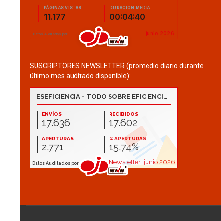
SUSCRIPTORES NEWSLETTER (promedio diario durante
último mes auditado disponible):