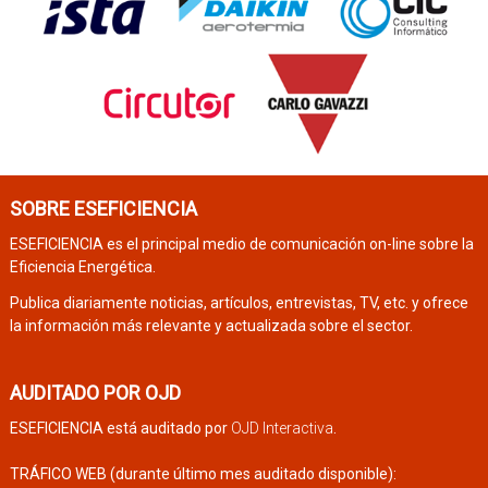
SOBRE ESEFICIENCIA
ESEFICIENCIA es el principal medio de comunicación on-line sobre la
Eficiencia Energética.
Publica diariamente noticias, artículos, entrevistas, TV, etc. y ofrece
la información más relevante y actualizada sobre el sector.
AUDITADO POR OJD
ESEFICIENCIA está auditado por
OJD Interactiva
.
TRÁFICO WEB (durante último mes auditado disponible):