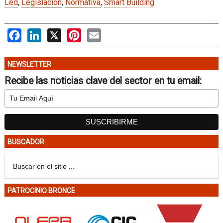
Led
,
Legislación
,
Normativa
,
Smart Building
Facebook
LinkedIn
X
Pinterest
Email
NEWSLETTER
Recibe las noticias clave del sector en tu email:
BUSCADOR
PATROCINIO BRONCE