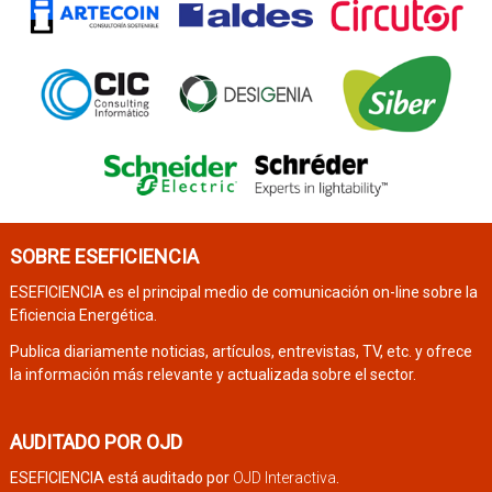
SOBRE ESEFICIENCIA
ESEFICIENCIA es el principal medio de comunicación on-line sobre la
Eficiencia Energética.
Publica diariamente noticias, artículos, entrevistas, TV, etc. y ofrece
la información más relevante y actualizada sobre el sector.
AUDITADO POR OJD
ESEFICIENCIA está auditado por
OJD Interactiva
.