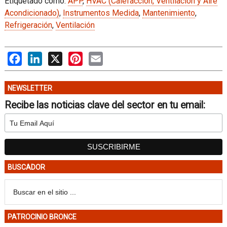
Etiquetado como:
APP
,
HVAC (Calefacción, Ventilación y Aire
Acondicionado)
,
Instrumentos Medida
,
Mantenimiento
,
Refrigeración
,
Ventilación
Facebook
LinkedIn
X
Pinterest
Email
NEWSLETTER
Recibe las noticias clave del sector en tu email:
BUSCADOR
PATROCINIO BRONCE