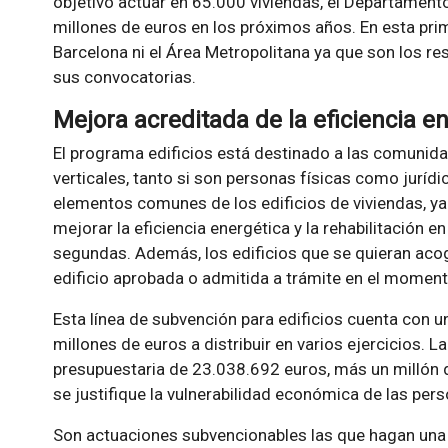
objetivo actuar en 65.000 viviendas, el Departament
millones de euros en los próximos años. En esta prim
Barcelona ni el Área Metropolitana ya que son los r
sus convocatorias.
Mejora acreditada de la eficiencia e
El programa edificios está destinado a las comunid
verticales, tanto si son personas físicas como jurídi
elementos comunes de los edificios de viviendas, ya 
mejorar la eficiencia energética y la rehabilitación e
segundas. Además, los edificios que se quieran acog
edificio aprobada o admitida a trámite en el momento
Esta línea de subvención para edificios cuenta con u
millones de euros a distribuir en varios ejercicios. L
presupuestaria de 23.038.692 euros, más un millón 
se justifique la vulnerabilidad económica de las pers
Son actuaciones subvencionables las que hagan una re