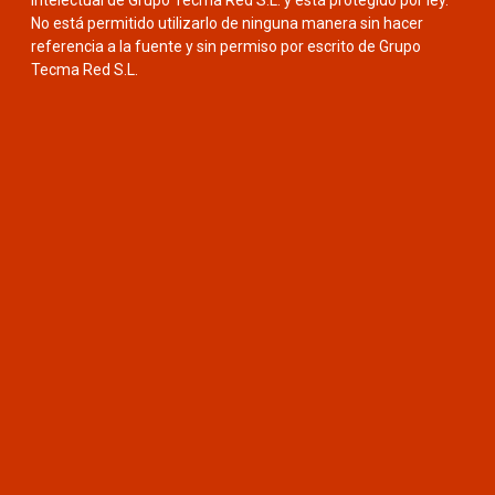
intelectual de Grupo Tecma Red S.L. y está protegido por ley.
No está permitido utilizarlo de ninguna manera sin hacer
referencia a la fuente y sin permiso por escrito de Grupo
Tecma Red S.L.