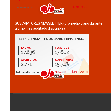
SUSCRIPTORES NEWSLETTER (promedio diario durante
último mes auditado disponible):