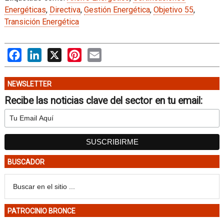
Energéticas
,
Directiva
,
Gestión Energética
,
Objetivo 55
,
Transición Energética
Facebook
LinkedIn
X
Pinterest
Email
NEWSLETTER
Recibe las noticias clave del sector en tu email:
BUSCADOR
PATROCINIO BRONCE