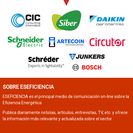
SOBRE ESEFICIENCIA
ESEFICIENCIA es el principal medio de comunicación on-line sobre la
Eficiencia Energética.
Publica diariamente noticias, artículos, entrevistas, TV, etc. y ofrece
la información más relevante y actualizada sobre el sector.