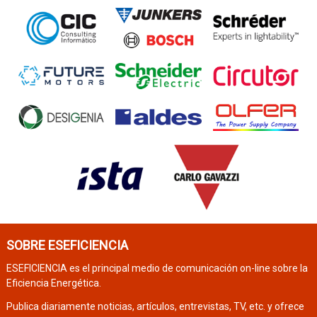
SOBRE ESEFICIENCIA
ESEFICIENCIA es el principal medio de comunicación on-line sobre la
Eficiencia Energética.
Publica diariamente noticias, artículos, entrevistas, TV, etc. y ofrece