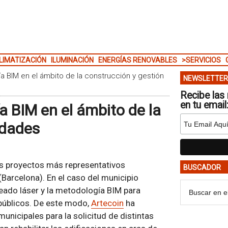
LIMATIZACIÓN
ILUMINACIÓN
ENERGÍAS RENOVABLES
>SERVICIOS
ía BIM en el ámbito de la construcción y gestión
NEWSLETTER
Recibe las 
en tu email
a BIM en el ámbito de la
udades
s proyectos más representativos
BUSCADOR
(Barcelona). En el caso del municipio
eado láser y la metodología BIM para
 públicos. De este modo,
Artecoin
ha
unicipales para la solicitud de distintas