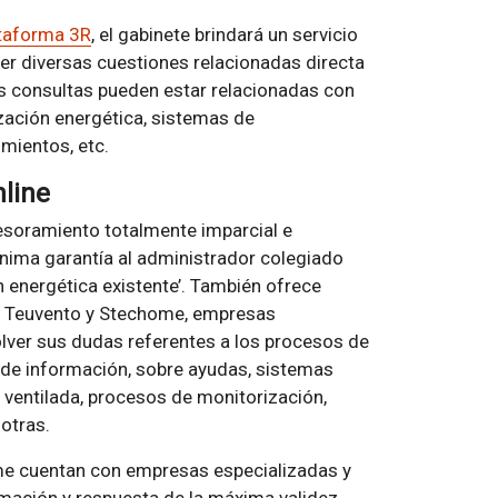
taforma 3R
, el gabinete brindará un servicio
r diversas cuestiones relacionadas directa
as consultas pueden estar relacionadas con
ización energética, sistemas de
imientos, etc.
line
esoramiento totalmente imparcial e
ínima garantía al administrador colegiado
ón energética existente’. También ofrece
de Teuvento y Stechome, empresas
lver sus dudas referentes a los procesos de
s de información, sobre ayudas, sistemas
 ventilada, procesos de monitorización,
 otras.
me cuentan con empresas especializadas y