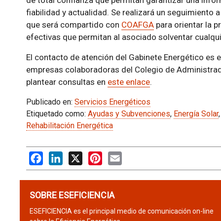
de total confianza que permitan garantizar una info
fiabilidad y actualidad. Se realizará un seguimiento a
que será compartido con
COAFGA
para orientar la p
efectivas que permitan al asociado solventar cualqu
El contacto de atención del Gabinete Energético es 
empresas colaboradoras del Colegio de Administrado
plantear consultas en
este enlace
.
Publicado en:
Servicios Energéticos
Etiquetado como:
Ayudas y Subvenciones
,
Energía Solar
Rehabilitación Energética
Facebook
LinkedIn
X
Pinterest
Email
SOBRE ESEFICIENCIA
ESEFICIENCIA es el principal medio de comunicación on-line