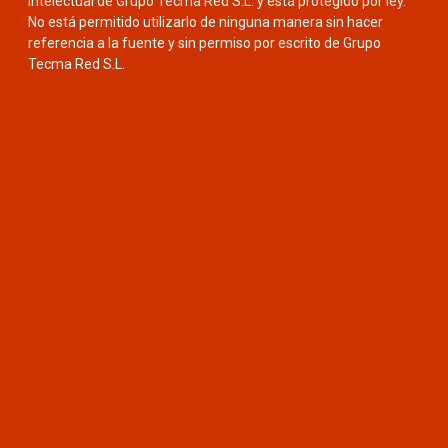
intelectual de Grupo Tecma Red S.L. y está protegido por ley.
No está permitido utilizarlo de ninguna manera sin hacer
referencia a la fuente y sin permiso por escrito de Grupo
Tecma Red S.L.