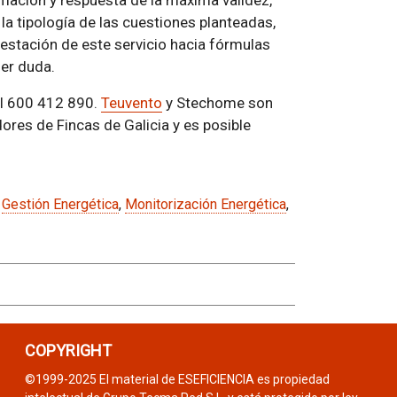
rmación y respuesta de la máxima validez,
 la tipología de las cuestiones planteadas,
restación de este servicio hacia fórmulas
ier duda.
el 600 412 890.
Teuvento
y Stechome son
res de Fincas de Galicia y es posible
,
Gestión Energética
,
Monitorización Energética
,
COPYRIGHT
©1999-2025 El material de ESEFICIENCIA es propiedad