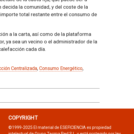
 decida la comunidad, y del coste de la
 importe total restante entre el consumo de
ión a la carta, así como de la plataforma
or, ya sea un vecino o el administrador de la
alefacción cada día.
cción Centralizada
,
Consumo Energético
,
COPYRIGHT
©1999-2025 El material de ESEFICIENCIA es propiedad
intelectual de Grupo Tecma Red S.L. y está protegido por ley.