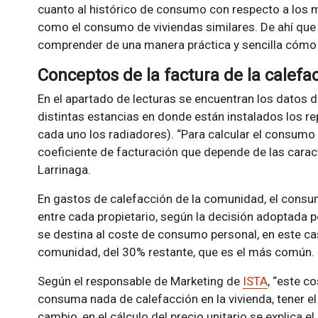
cuanto al histórico de consumo con respecto a los 
como el consumo de viviendas similares. De ahí qu
comprender de una manera práctica y sencilla cómo 
Conceptos de la factura de la calefa
En el apartado de lecturas se encuentran los datos
distintas estancias en donde están instalados los r
cada uno los radiadores). “Para calcular el consumo r
coeficiente de facturación que depende de las caract
Larrinaga.
En gastos de calefacción de la comunidad, el consumi
entre cada propietario, según la decisión adoptada 
se destina al coste de consumo personal, en este cas
comunidad, del 30% restante, que es el más común.
Según el responsable de Marketing de
ISTA
, “este c
consuma nada de calefacción en la vivienda, tener el 
cambio, en el cálculo del precio unitario se explica el