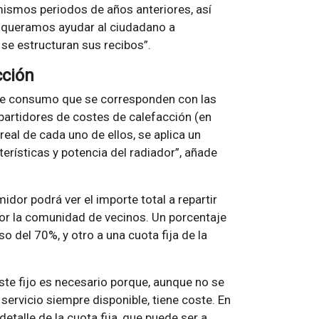
mismos periodos de años anteriores, así
e queramos ayudar al ciudadano a
se estructuran sus recibos”.
cción
 de consumo que se corresponden con las
epartidores de costes de calefacción (en
eal de cada uno de ellos, se aplica un
erísticas y potencia del radiador”, añade
dor podrá ver el importe total a repartir
por la comunidad de vecinos. Un porcentaje
o del 70%, y otro a una cuota fija de la
oste fijo es necesario porque, aunque no se
servicio siempre disponible, tiene coste. En
 detalle de la cuota fija, que puede ser a