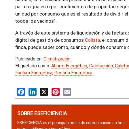
partes iguales o por coeficientes de propiedad según
unidad por consumo que es el resultado de dividir el
todos los vecinos”.
A través de este sistema de liquidación y de facturac
digital de gestión de consumos
Calista
, el consumid
finca, puede saber cómo, cuándo y dónde consume c
Publicado en:
Climatización
Etiquetado como:
Ahorro Energético
,
Calefacción
,
Calefa
Factura Energética
,
Gestión Energética
Facebook
LinkedIn
X
Pinterest
Email
SOBRE ESEFICIENCIA
ESEFICIENCIA es el principal medio de comunicación on-line
sobre la Eficiencia Energética.