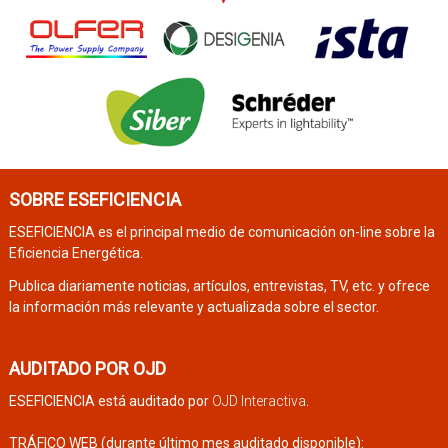
SOBRE ESEFICIENCIA
ESEFICIENCIA es el principal medio de comunicación on-line sobre la
Eficiencia Energética.
Publica diariamente noticias, artículos, entrevistas, TV, etc. y ofrece
la información más relevante y actualizada sobre el sector.
AUDITADO POR OJD
ESEFICIENCIA está auditado por
OJD Interactiva
.
TRÁFICO WEB (durante último mes auditado disponible):