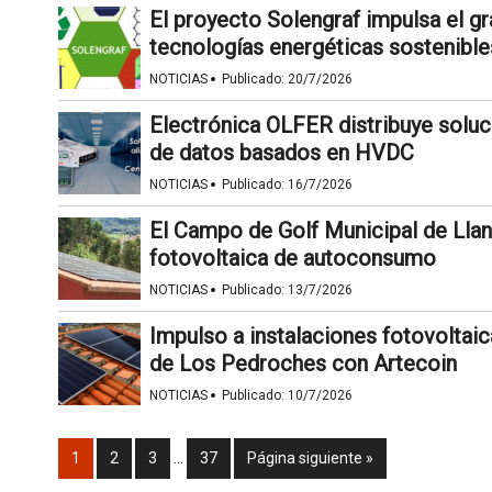
El proyecto Solengraf impulsa el gr
tecnologías energéticas sostenible
·
NOTICIAS
Publicado:
20/7/2026
Electrónica OLFER distribuye soluc
de datos basados en HVDC
·
NOTICIAS
Publicado:
16/7/2026
El Campo de Golf Municipal de Llan
fotovoltaica de autoconsumo
·
NOTICIAS
Publicado:
13/7/2026
Impulso a instalaciones fotovolta
de Los Pedroches con Artecoin
·
NOTICIAS
Publicado:
10/7/2026
1
2
3
…
37
Página siguiente »