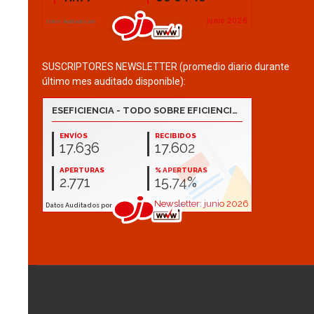
SUSCRIPTORES NEWSLETTER (promedio diario durante
último mes auditado disponible):