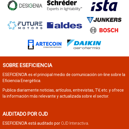
SOBRE ESEFICIENCIA
ESEFICIENCIA es el principal medio de comunicación on-line sobre la
Eficiencia Energética.
Publica diariamente noticias, artículos, entrevistas, TV, etc. y ofrece
la información más relevante y actualizada sobre el sector.
AUDITADO POR OJD
ESEFICIENCIA está auditado por
OJD Interactiva
.