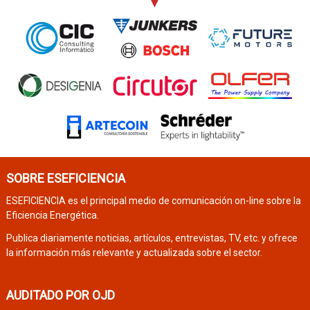
SOBRE ESEFICIENCIA
ESEFICIENCIA es el principal medio de comunicación on-line sobre la
Eficiencia Energética.
Publica diariamente noticias, artículos, entrevistas, TV, etc. y ofrece
la información más relevante y actualizada sobre el sector.
AUDITADO POR OJD