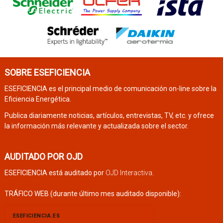
SOBRE ESEFICIENCIA
ESEFICIENCIA es el principal medio de comunicación on-line sobre la
Eficiencia Energética.
Publica diariamente noticias, artículos, entrevistas, TV, etc. y ofrece
la información más relevante y actualizada sobre el sector.
AUDITADO POR OJD
ESEFICIENCIA está auditado por
OJD Interactiva
.
TRÁFICO WEB (durante último mes auditado disponible):