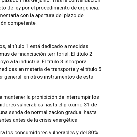
l pasado mes de junio. Tras la convalidación
to de ley por el procedimiento de urgencia.
entaria con la apertura del plazo de
sión competente.
os, el título 1 está dedicado a medidas
mas de financiación territorial. El título 2
o a la industria. El título 3 incorpora
edidas en materia de transporte y el título 5
er general, en otros instrumentos de esta
e mantener la prohibición de interrumpir los
midores vulnerables hasta el próximo 31 de
n una senda de normalización gradual hasta
ntes antes de la crisis energética.
ara los consumidores vulnerables y del 80%