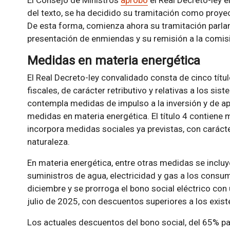
El Consejo de Ministros
aprobó
el Real Decreto-ley e
del texto, se ha decidido su tramitación como proyec
De esta forma, comienza ahora su tramitación parlam
presentación de enmiendas y su remisión a la comi
Medidas en materia energética
El Real Decreto-ley convalidado consta de cinco títul
fiscales, de carácter retributivo y relativas a los siste
contempla medidas de impulso a la inversión y de apoy
medidas en materia energética. El título 4 contiene m
incorpora medidas sociales ya previstas, con caráct
naturaleza.
En materia energética, entre otras medidas se incluy
suministros de agua, electricidad y gas a los consu
diciembre y se prorroga el bono social eléctrico co
julio de 2025, con descuentos superiores a los existe
Los actuales descuentos del bono social, del 65% p