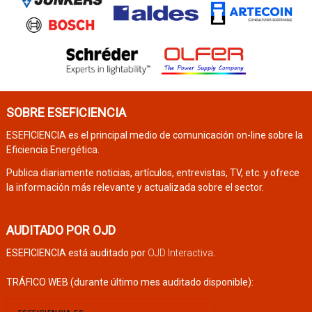
SOBRE ESEFICIENCIA
ESEFICIENCIA es el principal medio de comunicación on-line sobre la
Eficiencia Energética.
Publica diariamente noticias, artículos, entrevistas, TV, etc. y ofrece
la información más relevante y actualizada sobre el sector.
AUDITADO POR OJD
ESEFICIENCIA está auditado por
OJD Interactiva
.
TRÁFICO WEB (durante último mes auditado disponible):