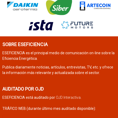
SOBRE ESEFICIENCIA
ESEFICIENCIA es el principal medio de comunicación on-line sobre la
Eficiencia Energética.
Publica diariamente noticias, artículos, entrevistas, TV, etc. y ofrece
la información más relevante y actualizada sobre el sector.
AUDITADO POR OJD
ESEFICIENCIA está auditado por
OJD Interactiva
.
TRÁFICO WEB (durante último mes auditado disponible):