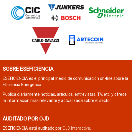
SOBRE ESEFICIENCIA
ESEFICIENCIA es el principal medio de comunicación on-line sobre la
Eficiencia Energética.
Publica diariamente noticias, artículos, entrevistas, TV, etc. y ofrece
la información más relevante y actualizada sobre el sector.
AUDITADO POR OJD
ESEFICIENCIA está auditado por
OJD Interactiva
.