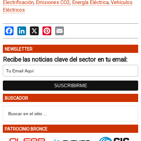
Electrificación
,
Emisiones CO2
,
Energía Eléctrica
,
Vehículos
Eléctricos
Facebook
LinkedIn
X
Pinterest
Email
NEWSLETTER
Recibe las noticias clave del sector en tu email:
BUSCADOR
PATROCINIO BRONCE