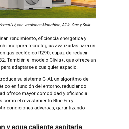
sati IV, con versiones Monobloc, All-in-One y Split.
an rendimiento, eficiencia energética y
atch incorpora tecnologías avanzadas para un
on gas ecológico R290, capaz de reducir
32. También el modelo Clivia+, que ofrece un
para adaptarse a cualquier espacio.
ntroduce su sistema G-AI, un algoritmo de
gético en función del entorno, reduciendo
edad ofrece mayor comodidad y eficiencia
as como el revestimiento Blue Fin y
stir condiciones adversas, garantizando
n y agua caliente sanitaria