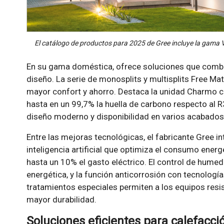
El catálogo de productos para 2025 de Gree incluye la gama Ver
En su gama doméstica, ofrece soluciones que combin
diseño. La serie de monosplits y multisplits Free M
mayor confort y ahorro. Destaca la unidad Charmo c
hasta en un 99,7% la huella de carbono respecto al R
diseño moderno y disponibilidad en varios acabados 
Entre las mejoras tecnológicas, el fabricante Gree i
inteligencia artificial que optimiza el consumo ener
hasta un 10% el gasto eléctrico. El control de hum
energética, y la función anticorrosión con tecnologí
tratamientos especiales permiten a los equipos resi
mayor durabilidad.
Soluciones eficientes para calefacció