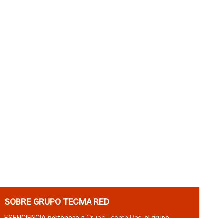
SOBRE GRUPO TECMA RED
ESEFICIENCIA pertenece a
Grupo Tecma Red
, el grupo