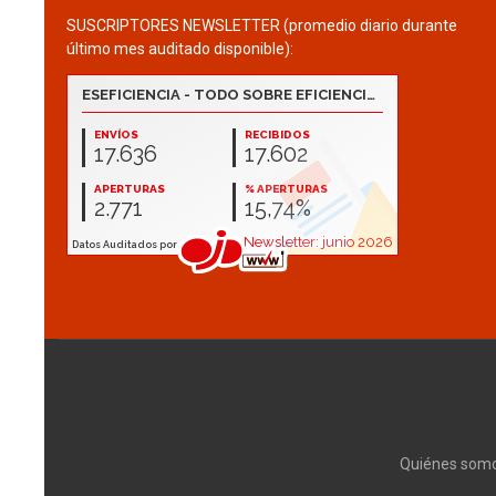
SUSCRIPTORES NEWSLETTER (promedio diario durante
último mes auditado disponible):
Quiénes som