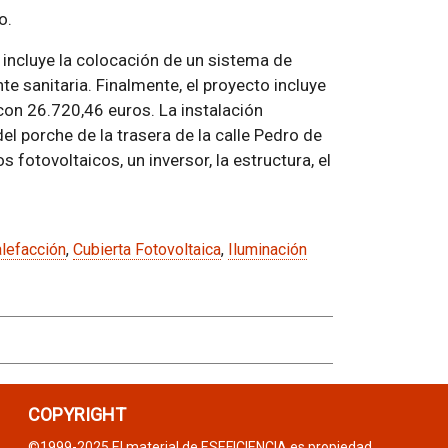
o.
 incluye la colocación de un sistema de
e sanitaria. Finalmente, el proyecto incluye
o con 26.720,46 euros. La instalación
del porche de la trasera de la calle Pedro de
 fotovoltaicos, un inversor, la estructura, el
lefacción
,
Cubierta Fotovoltaica
,
Iluminación
COPYRIGHT
©1999-2025 El material de ESEFICIENCIA es propiedad