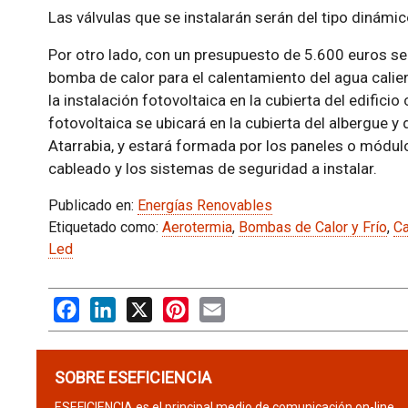
Las válvulas que se instalarán serán del tipo dinámic
Por otro lado, con un presupuesto de 5.600 euros se
bomba de calor para el calentamiento del agua calient
la instalación fotovoltaica en la cubierta del edifici
fotovoltaica se ubicará en la cubierta del albergue y 
Atarrabia, y estará formada por los paneles o módulos
cableado y los sistemas de seguridad a instalar.
Publicado en:
Energías Renovables
Etiquetado como:
Aerotermia
,
Bombas de Calor y Frío
,
Ca
Led
Facebook
LinkedIn
X
Pinterest
Email
SOBRE ESEFICIENCIA
ESEFICIENCIA es el principal medio de comunicación on-line