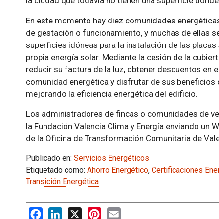
la ciudad que todavía no tienen una superficie donde 
En este momento hay diez comunidades energéticas 
de gestación o funcionamiento, y muchas de ellas 
superficies idóneas para la instalación de las placas
propia energía solar. Mediante la cesión de la cubie
reducir su factura de la luz, obtener descuentos en el 
comunidad energética y disfrutar de sus beneficios o
mejorando la eficiencia energética del edificio.
Los administradores de fincas o comunidades de v
la Fundación Valencia Clima y Energía enviando un 
de la Oficina de Transformación Comunitaria de Vale
Publicado en:
Servicios Energéticos
Etiquetado como:
Ahorro Energético
,
Certificaciones Ene
Transición Energética
Facebook
LinkedIn
X
Pinterest
Email