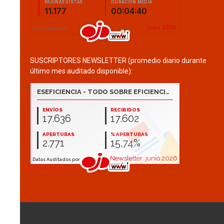
SUSCRIPTORES NEWSLETTER (promedio diario durante
último mes auditado disponible):