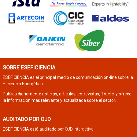
SOBRE ESEFICIENCIA
ESEFICIENCIA es el principal medio de comunicación on-line sobre la
Eficiencia Energética.
Publica diariamente noticias, artículos, entrevistas, TV, etc. y ofrece
la información más relevante y actualizada sobre el sector.
AUDITADO POR OJD
ESEFICIENCIA está auditado por
OJD Interactiva
.