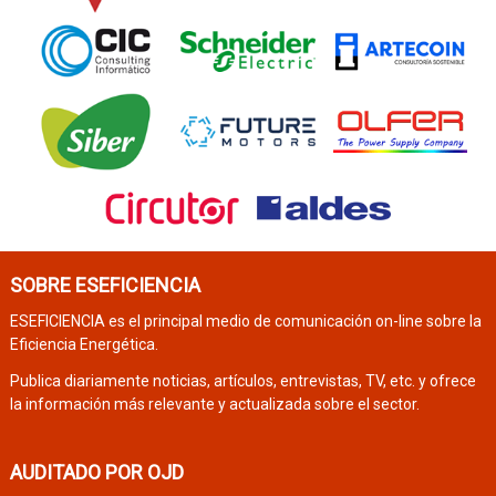
SOBRE ESEFICIENCIA
ESEFICIENCIA es el principal medio de comunicación on-line sobre la
Eficiencia Energética.
Publica diariamente noticias, artículos, entrevistas, TV, etc. y ofrece
la información más relevante y actualizada sobre el sector.
AUDITADO POR OJD