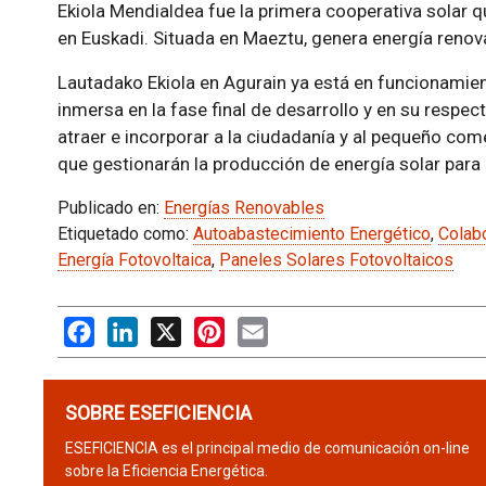
Ekiola Mendialdea fue la primera cooperativa solar qu
en Euskadi. Situada en Maeztu, genera energía renov
Lautadako Ekiola en Agurain ya está en funcionamien
inmersa en la fase final de desarrollo y en su respec
atraer e incorporar a la ciudadanía y al pequeño co
que gestionarán la producción de energía solar para
Publicado en:
Energías Renovables
Etiquetado como:
Autoabastecimiento Energético
,
Colabo
Energía Fotovoltaica
,
Paneles Solares Fotovoltaicos
Facebook
LinkedIn
X
Pinterest
Email
SOBRE ESEFICIENCIA
ESEFICIENCIA es el principal medio de comunicación on-line
sobre la Eficiencia Energética.