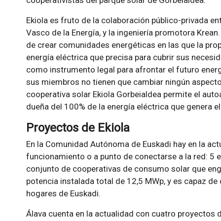
cooperativistas del parque solar de Gorbeialdea.
Ekiola es fruto de la colaboración público-privada en
Vasco de la Energía, y la ingeniería promotora Krean.
de crear comunidades energéticas en las que la prop
energía eléctrica que precisa para cubrir sus neces
como instrumento legal para afrontar el futuro ener
sus miembros no tienen que cambiar ningún aspecto 
cooperativa solar Ekiola Gorbeialdea permite el auto
dueña del 100% de la energía eléctrica que genera el
Proyectos de Ekiola
En la Comunidad Autónoma de Euskadi hay en la actua
funcionamiento o a punto de conectarse a la red: 5 en
conjunto de cooperativas de consumo solar que engl
potencia instalada total de 12,5 MWp, y es capaz de
hogares de Euskadi.
Álava cuenta en la actualidad con cuatro proyectos d