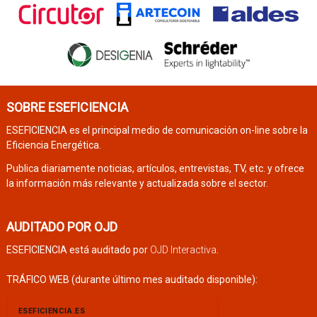
SOBRE ESEFICIENCIA
ESEFICIENCIA es el principal medio de comunicación on-line sobre la
Eficiencia Energética.
Publica diariamente noticias, artículos, entrevistas, TV, etc. y ofrece
la información más relevante y actualizada sobre el sector.
AUDITADO POR OJD
ESEFICIENCIA está auditado por
OJD Interactiva
.
TRÁFICO WEB (durante último mes auditado disponible):