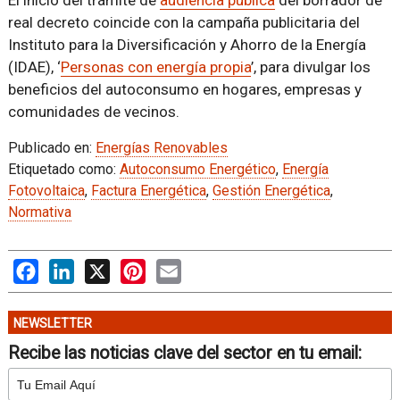
El inicio del trámite de
audiencia pública
del borrador de
real decreto coincide con la campaña publicitaria del
Instituto para la Diversificación y Ahorro de la Energía
(IDAE), ‘
Personas con energía propia
’, para divulgar los
beneficios del autoconsumo en hogares, empresas y
comunidades de vecinos.
Publicado en:
Energías Renovables
Etiquetado como:
Autoconsumo Energético
,
Energía
Fotovoltaica
,
Factura Energética
,
Gestión Energética
,
Normativa
Facebook
LinkedIn
X
Pinterest
Email
NEWSLETTER
Recibe las noticias clave del sector en tu email: