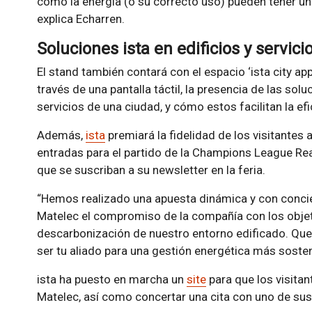
cómo la energía (o su correcto uso) pueden tener un
explica Echarren.
Soluciones ista en edificios y servic
El stand también contará con el espacio ‘ista city app
través de una pantalla táctil, la presencia de las solu
servicios de una ciudad, y cómo estos facilitan la ef
Además,
ista
premiará la fidelidad de los visitantes 
entradas para el partido de la Champions League Re
que se suscriban a su newsletter en la feria.
“Hemos realizado una apuesta dinámica y con concien
Matelec el compromiso de la compañía con los objet
descarbonización de nuestro entorno edificado. Quer
ser tu aliado para una gestión energética más sosteni
ista ha puesto en marcha un
site
para que los visitan
Matelec, así como concertar una cita con uno de sus