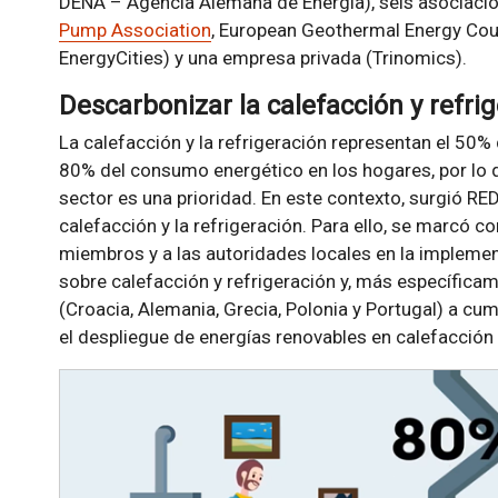
DENA – Agencia Alemana de Energía), seis asociacio
Pump Association
, European Geothermal Energy Coun
EnergyCities) y una empresa privada (Trinomics).
Descarbonizar la calefacción y refri
La calefacción y la refrigeración representan el 50%
80% del consumo energético en los hogares, por lo q
sector es una prioridad. En este contexto, surgió RE
calefacción y la refrigeración. Para ello, se marcó 
miembros y a las autoridades locales en la implemen
sobre calefacción y refrigeración y, más específica
(Croacia, Alemania, Grecia, Polonia y Portugal) a cum
el despliegue de energías renovables en calefacción 