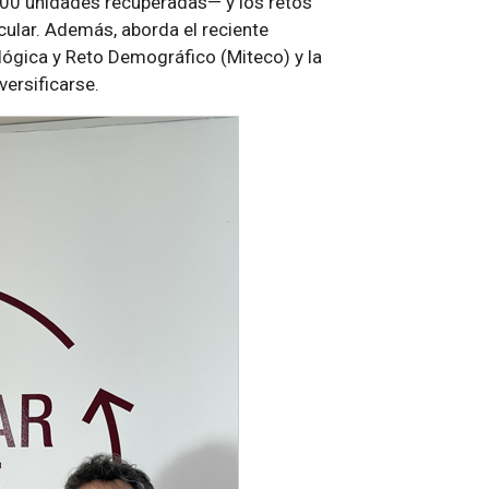
000 unidades recuperadas— y los retos
ular. Además, aborda el reciente
lógica y Reto Demográfico (Miteco) y la
versificarse.