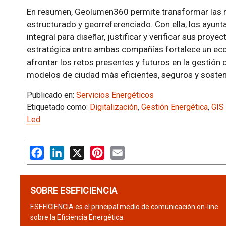
En resumen, Geolumen360 permite transformar las 
estructurado y georreferenciado. Con ella, los ayu
integral para diseñar, justificar y verificar sus proye
estratégica entre ambas compañías fortalece un ec
afrontar los retos presentes y futuros en la gestión
modelos de ciudad más eficientes, seguros y sosten
Publicado en:
Servicios Energéticos
Etiquetado como:
Digitalización
,
Gestión Energética
,
GIS
Led
Facebook
LinkedIn
X
Pinterest
Email
SOBRE ESEFICIENCIA
ESEFICIENCIA es el principal medio de comunicación on-line
sobre la Eficiencia Energética.