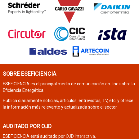
SOBRE ESEFICIENCIA
ESEFICIENCIA es el principal medio de comunicación on-line sobre la
Eficiencia Energética.
Publica diariamente noticias, artículos, entrevistas, TV, etc. y ofrece
la información más relevante y actualizada sobre el sector.
AUDITADO POR OJD
ESEFICIENCIA está auditado por
OJD Interactiva
.