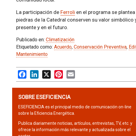
La participación de
Ferroli
en el programa se plantea
piedras de la Catedral conserven su valor simbólico
presente y en el futuro.
Publicado en:
Climatización
Etiquetado como:
Acuerdo
,
Conservación Preventiva
,
Edi
Mantenimiento
Facebook
LinkedIn
X
Pinterest
Email
SOBRE ESEFICIENCIA
ESEFICIENCIA es el principal medio de comunicación on-line
sobre la Eficiencia Energética.
Publica diariamente noticias, artículos, entrevistas, TV, etc. y
ofrece la información más relevante y actualizada sobre el