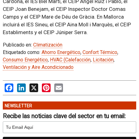
Cardona, el IES Biel Martí, el CEIP Àngel Ruiz i Pablo, el
CEIP Joan Benejam, el CEIP Inspector Doctor Comas
Camps y el CEIP Mare de Déu de Gràcia. En Mallorca
incluirá el IES Sineu, el CEIP Aina Moll i Marquès, el CEIP
Establiments y el CEIP Júniper Serra.
Publicado en:
Climatización
Etiquetado como:
Ahorro Energético
,
Confort Térmico
,
Consumo Energético
,
HVAC (Calefacción
,
Licitación
,
Ventilación y Aire Acondicionado
Facebook
LinkedIn
X
Pinterest
Email
NEWSLETTER
Recibe las noticias clave del sector en tu email: