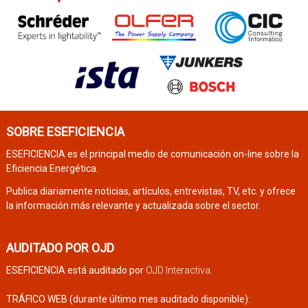
SOBRE ESEFICIENCIA
ESEFICIENCIA es el principal medio de comunicación on-line sobre la
Eficiencia Energética.
Publica diariamente noticias, artículos, entrevistas, TV, etc. y ofrece
la información más relevante y actualizada sobre el sector.
AUDITADO POR OJD
ESEFICIENCIA está auditado por
OJD Interactiva
.
TRÁFICO WEB (durante último mes auditado disponible):