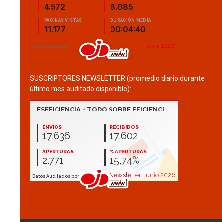
SUSCRIPTORES NEWSLETTER (promedio diario durante
último mes auditado disponible):