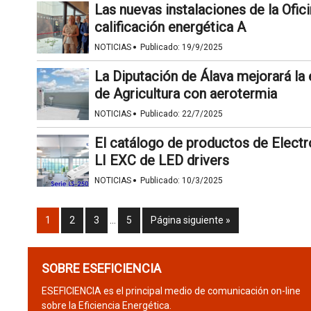
Las nuevas instalaciones de la Ofic
calificación energética A
·
NOTICIAS
Publicado:
19/9/2025
La Diputación de Álava mejorará la e
de Agricultura con aerotermia
·
NOTICIAS
Publicado:
22/7/2025
El catálogo de productos de Electr
LI EXC de LED drivers
·
NOTICIAS
Publicado:
10/3/2025
1
2
3
…
5
Página siguiente »
SOBRE ESEFICIENCIA
ESEFICIENCIA es el principal medio de comunicación on-line
sobre la Eficiencia Energética.