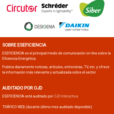
SOBRE ESEFICIENCIA
ESEFICIENCIA es el principal medio de comunicación on-line sobre la
Eficiencia Energética.
Publica diariamente noticias, artículos, entrevistas, TV, etc. y ofrece
la información más relevante y actualizada sobre el sector.
AUDITADO POR OJD
ESEFICIENCIA está auditado por
OJD Interactiva
.
TRÁFICO WEB (durante último mes auditado disponible):