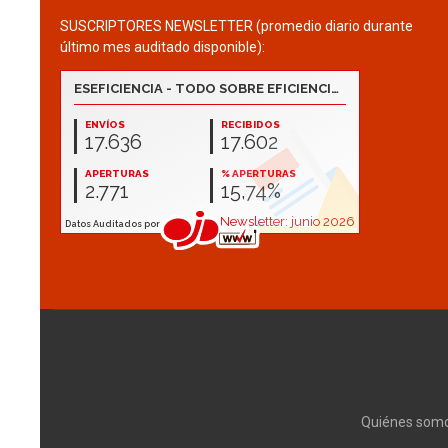
SUSCRIPTORES NEWSLETTER (promedio diario durante
último mes auditado disponible):
Quiénes som