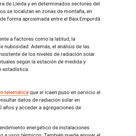
ura de Lleida y en determinados sectores del
imos se localizan en zonas de montaña, en
de de forma aproximada entre el Baix Empordà
ente a factores como la latitud, la
 de nubosidad. Además, el análisis de las
sistente de los niveles de radiación solar
ntuales según la estación de medida y
 estadística.
ón telemática
que el Icaen puso en servicio el
sultar datos de radiación solar en
40 años y acceder a agregaciones de
rendimiento energético de instalaciones
mo a usos térmicos. También puede apoyar el