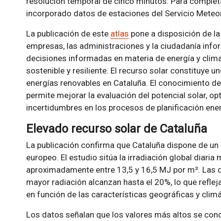
resolución temporal de cinco minutos. Para completar
incorporado datos de estaciones del Servicio Meteo
La publicación de este
atlas
pone a disposición de la
empresas, las administraciones y la ciudadanía info
decisiones informadas en materia de energía y clim
sostenible y resiliente. El recurso solar constituye u
energías renovables en Cataluña. El conocimiento de 
permite mejorar la evaluación del potencial solar, op
incertidumbres en los procesos de planificación ener
Elevado recurso solar de Cataluña
La publicación confirma que Cataluña dispone de un 
europeo. El estudio sitúa la irradiación global diaria
aproximadamente entre 13,5 y 16,5 MJ por m². Las d
mayor radiación alcanzan hasta el 20%, lo que refleja
en función de las características geográficas y clim
Los datos señalan que los valores más altos se conc