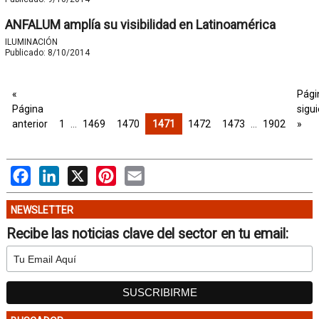
ANFALUM amplía su visibilidad en Latinoamérica
ILUMINACIÓN
Publicado:
8/10/2014
«
Pági
Página
sigu
anterior
1
…
1469
1470
1471
1472
1473
…
1902
»
Facebook
LinkedIn
X
Pinterest
Email
NEWSLETTER
Recibe las noticias clave del sector en tu email: