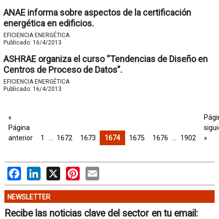
ANAE informa sobre aspectos de la certificación
energética en edificios.
EFICIENCIA ENERGÉTICA
Publicado:
16/4/2013
ASHRAE organiza el curso “Tendencias de Diseño en
Centros de Proceso de Datos”.
EFICIENCIA ENERGÉTICA
Publicado:
16/4/2013
«
Pági
Página
sigu
anterior
1
…
1672
1673
1674
1675
1676
…
1902
»
Facebook
LinkedIn
X
Pinterest
Email
NEWSLETTER
Recibe las noticias clave del sector en tu email: