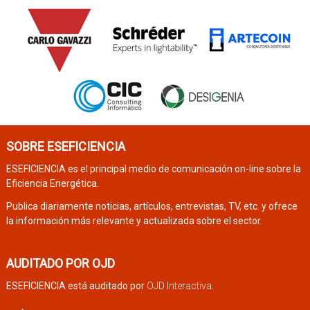
SOBRE ESEFICIENCIA
ESEFICIENCIA es el principal medio de comunicación on-line sobre la
Eficiencia Energética.
Publica diariamente noticias, artículos, entrevistas, TV, etc. y ofrece
la información más relevante y actualizada sobre el sector.
AUDITADO POR OJD
ESEFICIENCIA está auditado por
OJD Interactiva
.