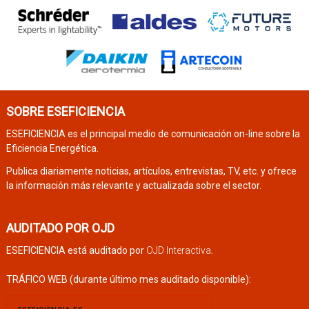
SOBRE ESEFICIENCIA
ESEFICIENCIA es el principal medio de comunicación on-line sobre la
Eficiencia Energética.
Publica diariamente noticias, artículos, entrevistas, TV, etc. y ofrece
la información más relevante y actualizada sobre el sector.
AUDITADO POR OJD
ESEFICIENCIA está auditado por
OJD Interactiva
.
TRÁFICO WEB (durante último mes auditado disponible):