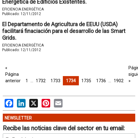
Energética de Edificios Existentes.
EFICIENCIA ENERGÉTICA
Publicado:
12/11/2012
El Departamento de Agricultura de EEUU (USDA)
facilitará finaciación para el desarrollo de las Smart
Grids.
EFICIENCIA ENERGÉTICA
Publicado:
12/11/2012
«
Pági
Página
sigu
anterior
1
…
1732
1733
1734
1735
1736
…
1902
»
Facebook
LinkedIn
X
Pinterest
Email
NEWSLETTER
Recibe las noticias clave del sector en tu email: