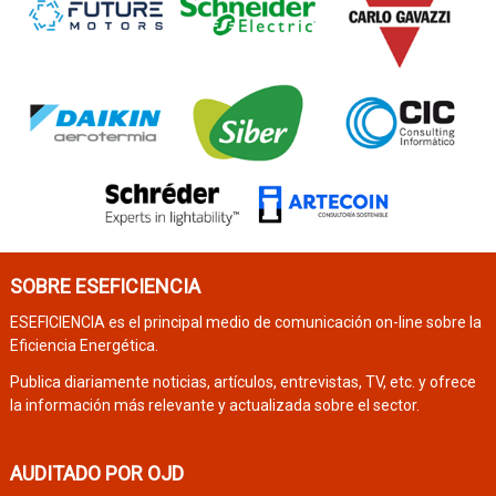
SOBRE ESEFICIENCIA
ESEFICIENCIA es el principal medio de comunicación on-line sobre la
Eficiencia Energética.
Publica diariamente noticias, artículos, entrevistas, TV, etc. y ofrece
la información más relevante y actualizada sobre el sector.
AUDITADO POR OJD