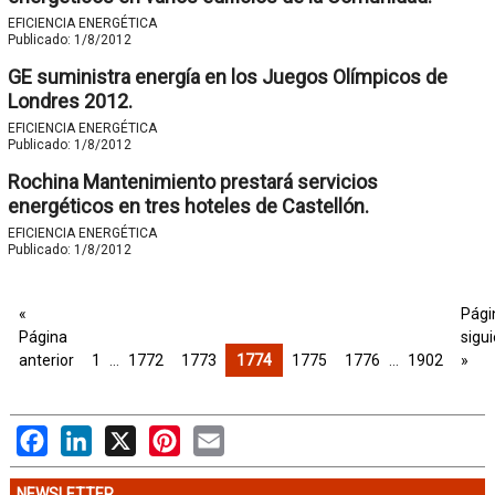
EFICIENCIA ENERGÉTICA
Publicado:
1/8/2012
GE suministra energía en los Juegos Olímpicos de
Londres 2012.
EFICIENCIA ENERGÉTICA
Publicado:
1/8/2012
Rochina Mantenimiento prestará servicios
energéticos en tres hoteles de Castellón.
EFICIENCIA ENERGÉTICA
Publicado:
1/8/2012
«
Pági
Página
sigu
anterior
1
…
1772
1773
1774
1775
1776
…
1902
»
Facebook
LinkedIn
X
Pinterest
Email
NEWSLETTER