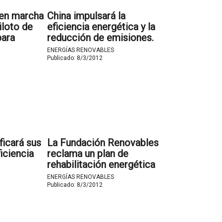
 en marcha
China impulsará la
iloto de
eficiencia energética y la
para
reducción de emisiones.
 tener un
ENERGÍAS RENOVABLES
ciente.
Publicado:
8/3/2012
ficará sus
La Fundación Renovables
iciencia
reclama un plan de
rehabilitación energética
de edificios.
ENERGÍAS RENOVABLES
Publicado:
8/3/2012