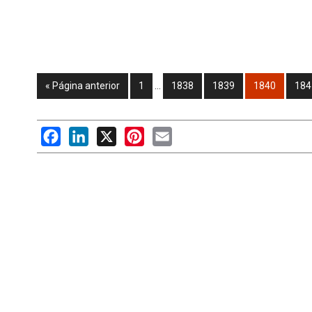
« Página anterior
1
…
1838
1839
1840
184
Facebook
LinkedIn
X
Pinterest
Email