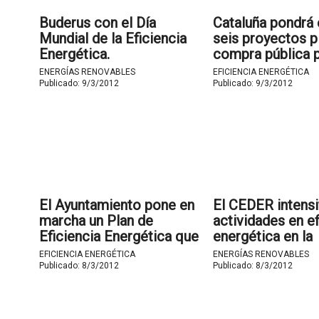
Buderus con el Día
Cataluña pondrá
Mundial de la Eficiencia
seis proyectos p
Energética.
compra pública 
ahorrar energía y
ENERGÍAS RENOVABLES
EFICIENCIA ENERGÉTICA
consumo más efi
Publicado:
9/3/2012
Publicado:
9/3/2012
El Ayuntamiento pone en
El CEDER intensi
marcha un Plan de
actividades en ef
Eficiencia Energética que
energética en la
permitirá el ahorro de un
edificación.
EFICIENCIA ENERGÉTICA
ENERGÍAS RENOVABLES
millón de euros anuales.
Publicado:
8/3/2012
Publicado:
8/3/2012