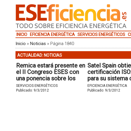
INICIO
EFICIENCIA ENERGÉTICA
SERVICIOS ENERGÉTICOS
C
Inicio
»
Noticias
»
Página 1840
ACTUALIDAD: NOTICIAS
Remica estará presente en
Satel Spain obtie
el II Congreso ESES con
certificación IS
una ponencia sobre los
para su sistema 
Servicios Energéticos en
energética.
SERVICIOS ENERGÉTICOS
EFICIENCIA ENERGÉTICA
el Sector Residencial.
Publicado:
9/3/2012
Publicado:
9/3/2012