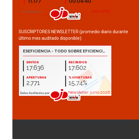
SUSCRIPTORES NEWSLETTER (promedio diario durante
último mes auditado disponible):