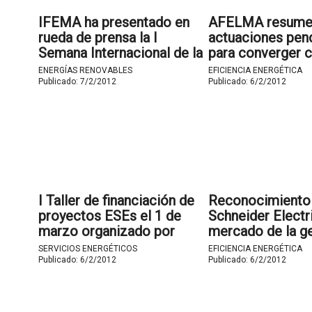
IFEMA ha presentado en
AFELMA resume 
rueda de prensa la I
actuaciones pen
Semana Internacional de la
para converger 
Construcción.
Europa en eficie
ENERGÍAS RENOVABLES
EFICIENCIA ENERGÉTICA
energética en la
Publicado:
7/2/2012
Publicado:
6/2/2012
edificación.
I Taller de financiación de
Reconocimiento
proyectos ESEs el 1 de
Schneider Electri
marzo organizado por
mercado de la g
ANESE.
la infraestructur
SERVICIOS ENERGÉTICOS
EFICIENCIA ENERGÉTICA
centros de datos
Publicado:
6/2/2012
Publicado:
6/2/2012