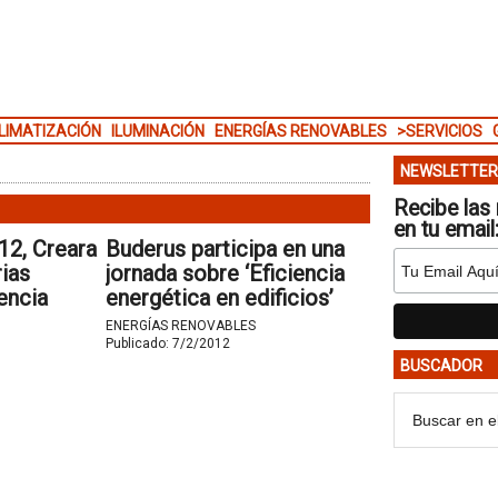
LIMATIZACIÓN
ILUMINACIÓN
ENERGÍAS RENOVABLES
>SERVICIOS
NEWSLETTER
Recibe las 
en tu email
12, Creara
Buderus participa en una
ias
jornada sobre ‘Eficiencia
encia
energética en edificios’
promovida por la Agencia
ENERGÍAS RENOVABLES
Andaluza de la Energía.
Publicado:
7/2/2012
BUSCADOR