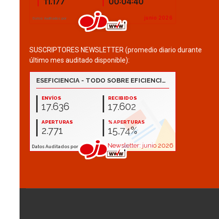
SUSCRIPTORES NEWSLETTER (promedio diario durante
último mes auditado disponible):