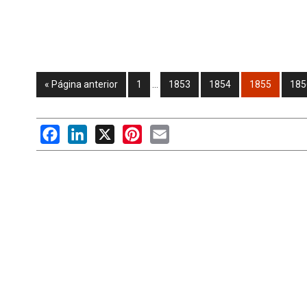
« Página anterior
1
…
1853
1854
1855
185
Facebook
LinkedIn
X
Pinterest
Email