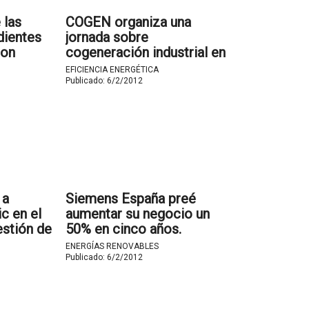
las
COGEN organiza una
dientes
jornada sobre
con
cogeneración industrial en
ncia
Valencia el 29 de febrero.
EFICIENCIA ENERGÉTICA
Publicado:
6/2/2012
 a
Siemens España preé
c en el
aumentar su negocio un
estión de
50% en cinco años.
a para
ENERGÍAS RENOVABLES
.
Publicado:
6/2/2012