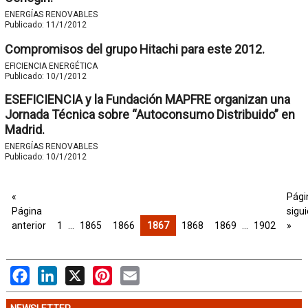
ENERGÍAS RENOVABLES
Publicado:
11/1/2012
Compromisos del grupo Hitachi para este 2012.
EFICIENCIA ENERGÉTICA
Publicado:
10/1/2012
ESEFICIENCIA y la Fundación MAPFRE organizan una
Jornada Técnica sobre “Autoconsumo Distribuido” en
Madrid.
ENERGÍAS RENOVABLES
Publicado:
10/1/2012
«
Pági
Página
sigu
anterior
1
…
1865
1866
1867
1868
1869
…
1902
»
Facebook
LinkedIn
X
Pinterest
Email