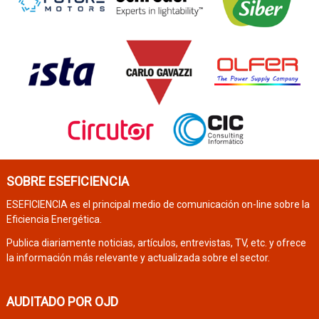
SOBRE ESEFICIENCIA
ESEFICIENCIA es el principal medio de comunicación on-line sobre la
Eficiencia Energética.
Publica diariamente noticias, artículos, entrevistas, TV, etc. y ofrece
la información más relevante y actualizada sobre el sector.
AUDITADO POR OJD