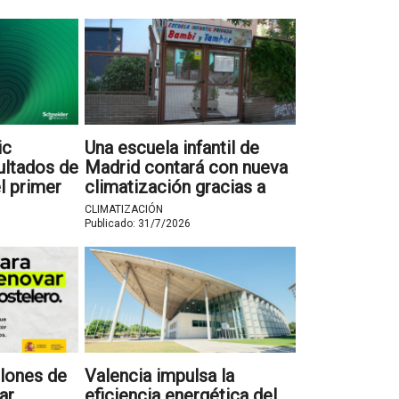
ic
Una escuela infantil de
ultados de
Madrid contará con nueva
l primer
climatización gracias a
26
Bosch S-COOL
CLIMATIZACIÓN
Publicado:
31/7/2026
llones de
Valencia impulsa la
ar
eficiencia energética del