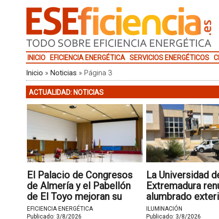
INICIO
EFICIENCIA ENERGÉTICA
SERVICIOS ENERGÉTICOS
C
Inicio
»
Noticias
»
Página 3
ACTUALIDAD: NOTICIAS
El Palacio de Congresos
La Universidad d
de Almería y el Pabellón
Extremadura ren
de El Toyo mejoran su
alumbrado exteri
calificación energética de
campus con 719
EFICIENCIA ENERGÉTICA
ILUMINACIÓN
C a A
luminarias LED
Publicado:
3/8/2026
Publicado:
3/8/2026