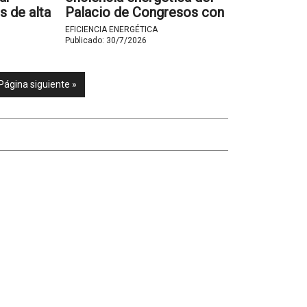
s de alta
Palacio de Congresos con
tica en la
una inversión de 1,8
EFICIENCIA ENERGÉTICA
millones
Publicado:
30/7/2026
Página siguiente »