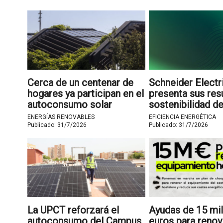
Cerca de un centenar de
Schneider Electr
hogares ya participan en el
presenta sus res
autoconsumo solar
sostenibilidad de
municipal compartido de
semestre de 20
ENERGÍAS RENOVABLES
EFICIENCIA ENERGÉTICA
Barcelona
Publicado:
31/7/2026
Publicado:
31/7/2026
La UPCT reforzará el
Ayudas de 15 mi
autoconsumo del Campus
euros para renov