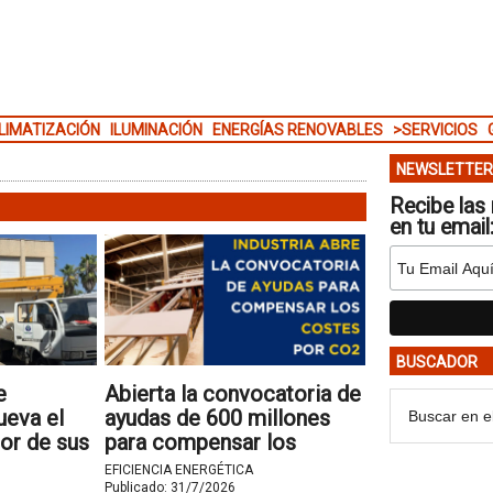
LIMATIZACIÓN
ILUMINACIÓN
ENERGÍAS RENOVABLES
>SERVICIOS
NEWSLETTER
Recibe las 
en tu email
BUSCADOR
e
Abierta la convocatoria de
ueva el
ayudas de 600 millones
or de sus
para compensar los
costes indirectos de CO₂
EFICIENCIA ENERGÉTICA
Publicado:
31/7/2026