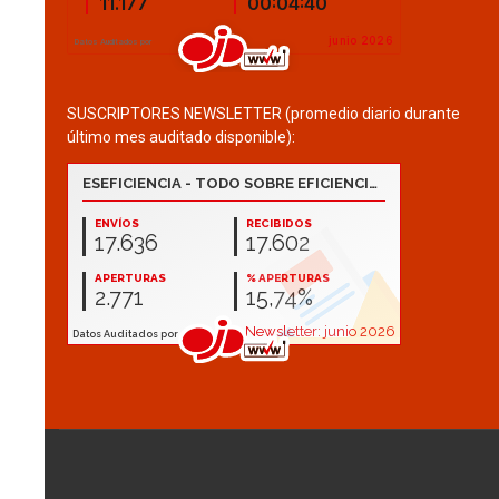
SUSCRIPTORES NEWSLETTER (promedio diario durante
último mes auditado disponible):