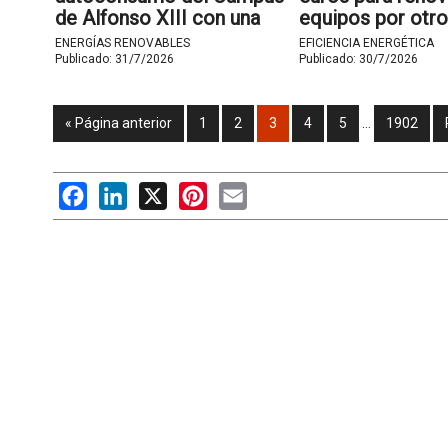
de Alfonso XIII con una
equipos por otro
planta fotovoltaica de 200
eficiencia energé
ENERGÍAS RENOVABLES
EFICIENCIA ENERGÉTICA
kW
hostelería
Publicado:
31/7/2026
Publicado:
30/7/2026
« Página anterior
1
2
3
4
5
…
1902
Facebook
LinkedIn
X
Pinterest
Email